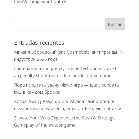
CeraVe Limpiador Control...
Entradas recientes
Михаил Зборовский (экс Cosmobet): антитренды IT-
индустрии 2026 года
Ladrénaline à son paroxysme perfectionnez votre tir
au penalty shoot out et dominez le terrain numé
Пора испытать удачу plinko игра — шанс сорвать
куш в каждом броске!
Rozpal Swoją Pasję do Gry Vavada casino oferuje
niezapomniane wrażenia, bogatą ofertę gier i atrakcy
Elevate Your Wins Experience the Rush & Strategic
Gameplay of the aviator game.