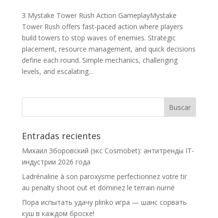
З Mystake Tower Rush Action GameplayMystake
Tower Rush offers fast-paced action where players
build towers to stop waves of enemies. Strategic
placement, resource management, and quick decisions
define each round. Simple mechanics, challenging
levels, and escalating...
Entradas recientes
Михаил Зборовский (экс Cosmobet): антитренды IT-
индустрии 2026 года
Ladrénaline à son paroxysme perfectionnez votre tir
au penalty shoot out et dominez le terrain numé
Пора испытать удачу plinko игра — шанс сорвать
куш в каждом броске!