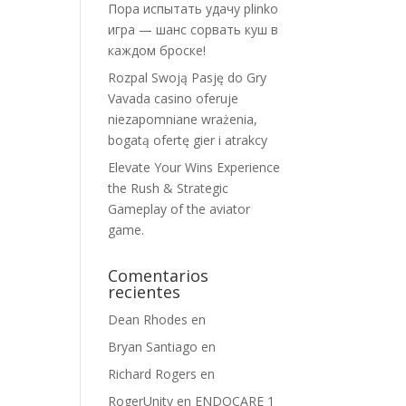
Пора испытать удачу plinko
игра — шанс сорвать куш в
каждом броске!
Rozpal Swoją Pasję do Gry
Vavada casino oferuje
niezapomniane wrażenia,
bogatą ofertę gier i atrakcy
Elevate Your Wins Experience
the Rush & Strategic
Gameplay of the aviator
game.
Comentarios
recientes
Dean Rhodes
en
Bryan Santiago
en
Richard Rogers
en
RogerUnity
en
ENDOCARE 1