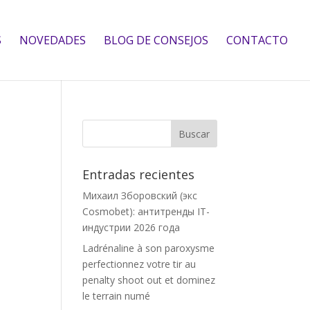
S
NOVEDADES
BLOG DE CONSEJOS
CONTACTO
Entradas recientes
Михаил Зборовский (экс
Cosmobet): антитренды IT-
индустрии 2026 года
Ladrénaline à son paroxysme
perfectionnez votre tir au
penalty shoot out et dominez
le terrain numé